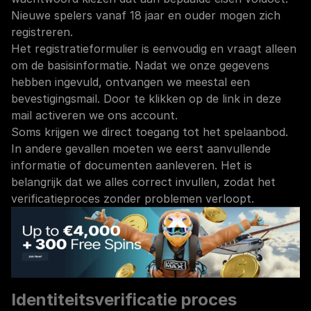
Nieuwe spelers vanaf 18 jaar en ouder mogen zich
registreren.
Het registratieformulier is eenvoudig en vraagt alleen
om de basisinformatie. Nadat we onze gegevens
hebben ingevuld, ontvangen we meestal een
bevestigingsmail. Door te klikken op de link in deze
mail activeren we ons account.
Soms krijgen we direct toegang tot het spelaanbod.
In andere gevallen moeten we eerst aanvullende
informatie of documenten aanleveren. Het is
belangrijk dat we alles correct invullen, zodat het
verificatieproces zonder problemen verloopt.
Identiteitsverificatie proces