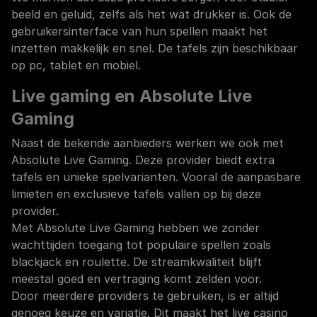
beeld en geluid, zelfs als het wat drukker is. Ook de
gebruikersinterface van hun spellen maakt het
inzetten makkelijk en snel. De tafels zijn beschikbaar
op pc, tablet en mobiel.
Live gaming en Absolute Live
Gaming
Naast de bekende aanbieders werken we ook met
Absolute Live Gaming. Deze provider biedt extra
tafels en unieke spelvarianten. Vooral de aanpasbare
limieten en exclusieve tafels vallen op bij deze
provider.
Met Absolute Live Gaming hebben we zonder
wachttijden toegang tot populaire spellen zoals
blackjack en roulette. De streamkwaliteit blijft
meestal goed en vertraging komt zelden voor.
Door meerdere providers te gebruiken, is er altijd
genoeg keuze en variatie. Dit maakt het live casino