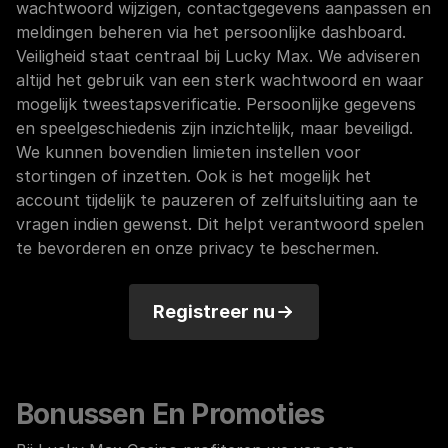
wachtwoord wijzigen, contactgegevens aanpassen en
meldingen beheren via het persoonlijke dashboard.
Veiligheid staat centraal bij Lucky Max. We adviseren
altijd het gebruik van een sterk wachtwoord en waar
mogelijk tweestapsverificatie. Persoonlijke gegevens
en speelgeschiedenis zijn inzichtelijk, maar beveiligd.
We kunnen bovendien limieten instellen voor
stortingen of inzetten. Ook is het mogelijk het
account tijdelijk te pauzeren of zelfuitsluiting aan te
vragen indien gewenst. Dit helpt verantwoord spelen
te bevorderen en onze privacy te beschermen.
Registreer nu
Bonussen En Promoties