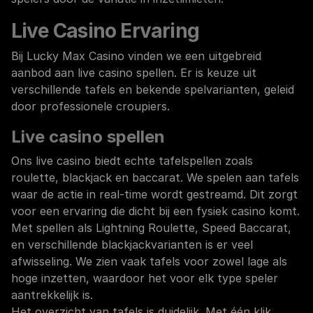
Live Casino Ervaring
Bij Lucky Max Casino vinden we een uitgebreid
aanbod aan live casino spellen. Er is keuze uit
verschillende tafels en bekende spelvarianten, geleid
door professionele croupiers.
Live casino spellen
Ons live casino biedt echte tafelspellen zoals
roulette, blackjack en baccarat. We spelen aan tafels
waar de actie in real-time wordt gestreamd. Dit zorgt
voor een ervaring die dicht bij een fysiek casino komt.
Met spellen als Lightning Roulette, Speed Baccarat,
en verschillende blackjackvarianten is er veel
afwisseling. We zien vaak tafels voor zowel lage als
hoge inzetten, waardoor het voor elk type speler
aantrekkelijk is.
Het overzicht van tafels is duidelijk. Met één klik