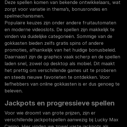
Deze spellen komen van bekende ontwikkelaars, wat
zorgt voor variatie in thema’s, bonusrondes en
spelmechanismen.
Populaire keuzes zijn onder andere fruitautomaten
en moderne videoslots. De spellen zijn makkelijk te
vinden via duidelijke categorieën. Sommige van de
gokkasten bieden zelfs gratis spins of andere
promoties, afhankelijk van het huidige bonusbeleid.
Daarnaast zijn de graphics vaak scherp en de spellen
laden snel, zowel op desktop als mobiel. Dit maakt
het prettig om verschillende games uit te proberen
en steeds nieuwe favorieten te ontdekken. Voor
liefhebbers van online gokkasten is er dus genoeg te
beleven.
Jackpots en progressieve spellen
Voor wie droomt van grote prijzen, zijn er
verschillende jackpotspellen aanwezig bij Lucky Max
Casino. Hier vinden we zowel vaste jackpots als