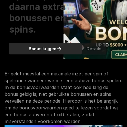
daarna extra
bonussen en
spins.
Bonus krijgen
Details
Er geldt meestal een maximale inzet per spin of
spelronde wanneer we met een actieve bonus spelen.
In de bonusvoorwaarden staat ook hoe lang de
bonus geldig is; niet gebruikte bonussen en spins
vervallen na deze periode. Hierdoor is het belangrijk
om de bonusvoorwaarden goed te lezen voordat wij
een bonus activeren of uitbetalen, zodat
misverstanden voorkomen worden.