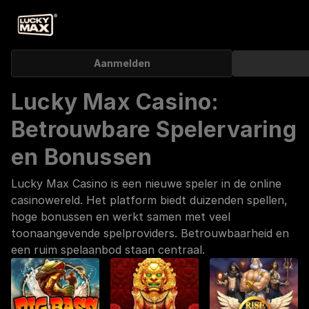
Aanmelden
Lucky Max Casino:
Betrouwbare Spelervaring
en Bonussen
Lucky Max Casino is een nieuwe speler in de online
casinowereld. Het platform biedt duizenden spellen,
hoge bonussen en werkt samen met veel
toonaangevende spelproviders. Betrouwbaarheid en
een ruim spelaanbod staan centraal.