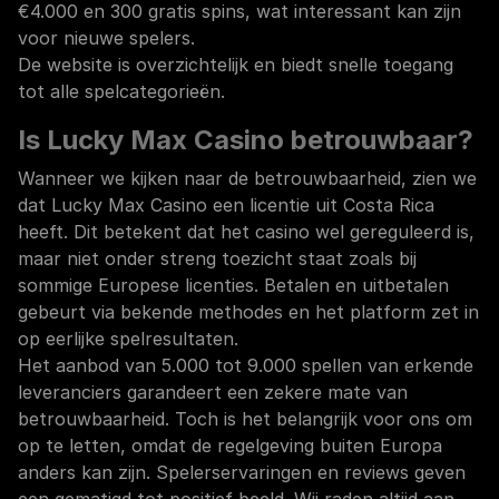
€4.000 en 300 gratis spins, wat interessant kan zijn
voor nieuwe spelers.
De website is overzichtelijk en biedt snelle toegang
tot alle spelcategorieën.
Is Lucky Max Casino betrouwbaar?
Wanneer we kijken naar de betrouwbaarheid, zien we
dat Lucky Max Casino een licentie uit Costa Rica
heeft. Dit betekent dat het casino wel gereguleerd is,
maar niet onder streng toezicht staat zoals bij
sommige Europese licenties. Betalen en uitbetalen
gebeurt via bekende methodes en het platform zet in
op eerlijke spelresultaten.
Het aanbod van 5.000 tot 9.000 spellen van erkende
leveranciers garandeert een zekere mate van
betrouwbaarheid. Toch is het belangrijk voor ons om
op te letten, omdat de regelgeving buiten Europa
anders kan zijn. Spelerservaringen en reviews geven