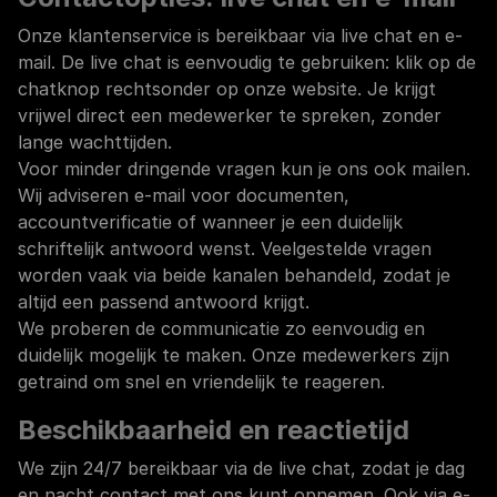
Onze klantenservice is bereikbaar via live chat en e-
mail. De live chat is eenvoudig te gebruiken: klik op de
chatknop rechtsonder op onze website. Je krijgt
vrijwel direct een medewerker te spreken, zonder
lange wachttijden.
Voor minder dringende vragen kun je ons ook mailen.
Wij adviseren e-mail voor documenten,
accountverificatie of wanneer je een duidelijk
schriftelijk antwoord wenst. Veelgestelde vragen
worden vaak via beide kanalen behandeld, zodat je
altijd een passend antwoord krijgt.
We proberen de communicatie zo eenvoudig en
duidelijk mogelijk te maken. Onze medewerkers zijn
getraind om snel en vriendelijk te reageren.
Beschikbaarheid en reactietijd
We zijn 24/7 bereikbaar via de live chat, zodat je dag
en nacht contact met ons kunt opnemen. Ook via e-